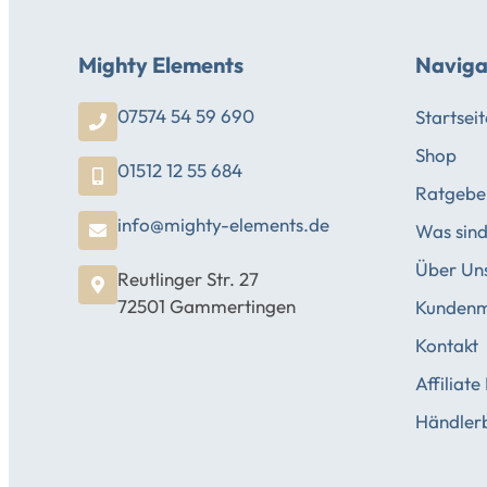
Mighty Elements
Naviga
07574 54 59 690
Startseit
Shop
01512 12 55 684
Ratgebe
info@mighty-elements.de
Was sin
Über Un
Reutlinger Str. 27
72501 Gammertingen
Kundenm
Kontakt
Affiliate
Händlerb