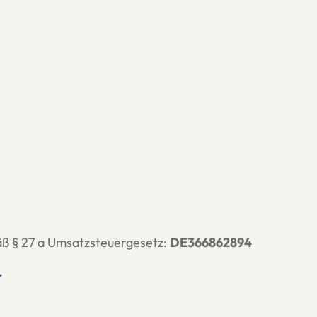
ß § 27 a Umsatzsteuergesetz:
DE366862894
r