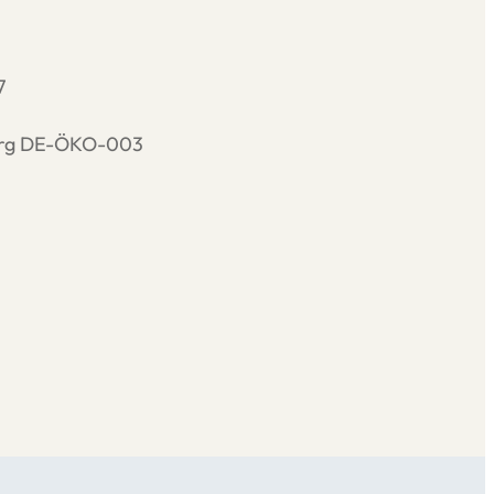
7
burg DE-ÖKO-003