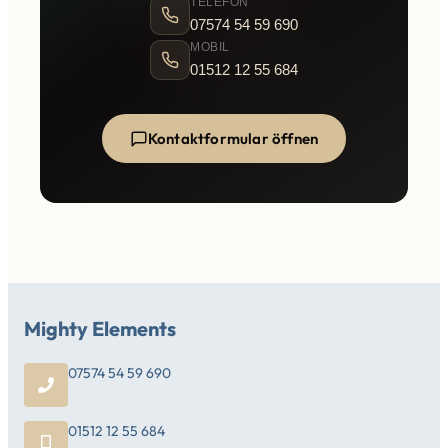
TELEFON
07574 54 59 690
MOBIL
01512 12 55 684
Kontaktformular öffnen
Mighty Elements
07574 54 59 690
01512 12 55 684