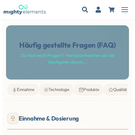
Zum
Inhalt
springen
Häufig gestellte Fragen (FAQ)
Du hast noch Fragen? Hier beantworten wir die
häufigsten davon...
Einnahme
Technologie
Produkte
Qualität
Einnahme & Dosierung