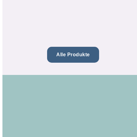
zzgl.
Versand
zzgl.
Versand
In den Warenkorb
In den Warenkorb
Alle Produkte