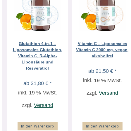
Glutathion 4-in-1 –
Vitamin C – Liposomales
Liposomales Glutathion,
Vitamin C 2000 mg, vegan,
Vitamin C, R-Alpha-
alkoholfrei
Liponsäure und
Resveratrol
ab
21,50
€
*
inkl. 19 % MwSt.
ab
31,80
€
*
inkl. 19 % MwSt.
zzgl.
Versand
zzgl.
Versand
In den Warenkorb
In den Warenkorb